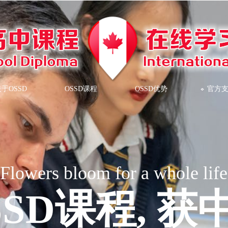
于OSSD
OSSD课程
OSSD优势
官方
Flowers bloom for a whole life
SD课程, 