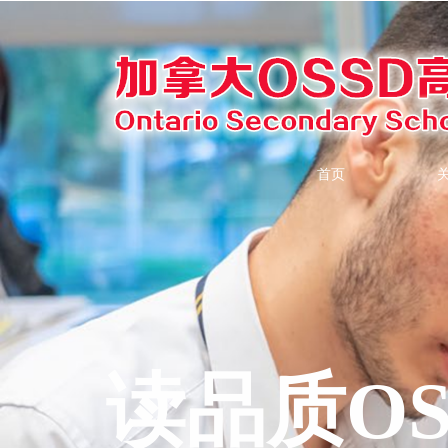
首页
关
读品质OS